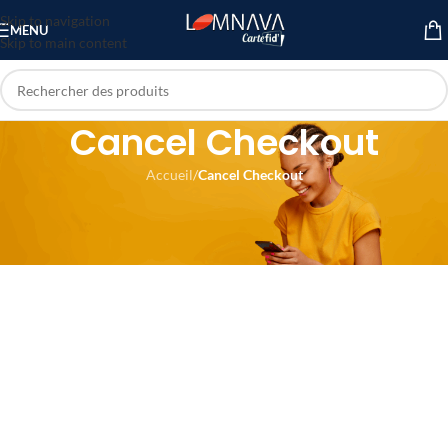
Skip to navigation
MENU
Skip to main content
Cancel Checkout
Accueil
/
Cancel Checkout
cancel checkout sucessfully