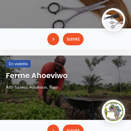
SUIVRE
En vedette
Ferme Ahoeviwo
Atti-Touwui,
Assahoun,
Togo
SUIVRE