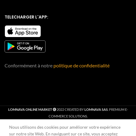
TELECHARGER L'APP:
Conformément à notre
politique de confidentialité
LOMNAVA ONLINE MARKET
2022 CREATED BY
LOMNAVA SAS
. PREMIUM E-
COMMERCE SOLUTIONS.
Nous utilisons des cookies pour améliorer votre expérience
outique
Liste de souhaits
Panier
Mon compte
Vendeur
sur notre site Web. En naviguant sur ce site, vous acceptez