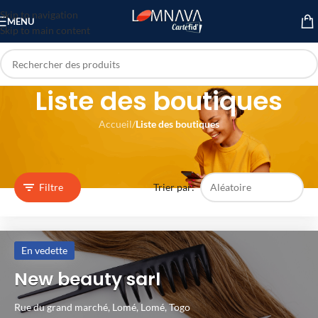
Skip to navigation
MENU
Skip to main content
Liste des boutiques
Accueil
/
Liste des boutiques
Total stores showing: 35
Filtre
Trier par:
En vedette
New beauty sarl
Rue du grand marché,
Lomé,
Lomé,
Togo