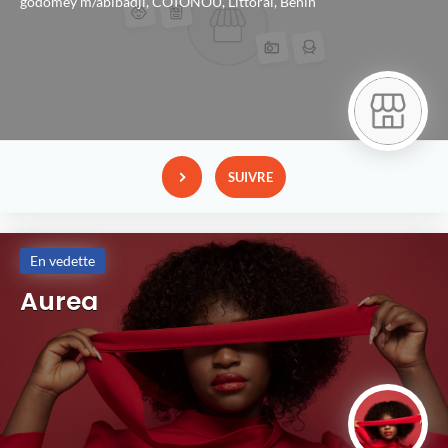
godomey m/abibadji,
COTONOU,
Littoral,
Bénin
SUIVRE
En vedette
Aurea