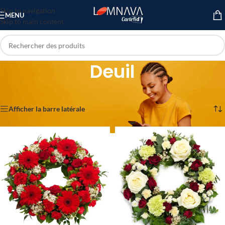
Skip to navigation
MENU
Skip to main content
Deuil
Accueil
/
Fleurs
/
Deuil
2 résultats affichés
Afficher la barre latérale