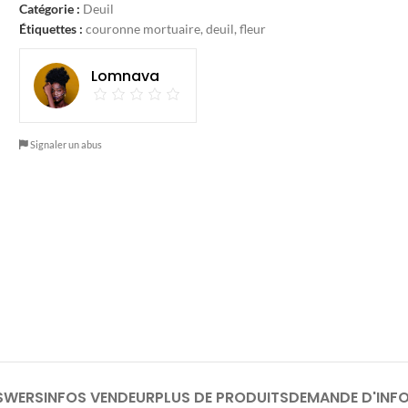
Catégorie :
Deuil
Étiquettes :
couronne mortuaire
,
deuil
,
fleur
Lomnava
Signaler un abus
SWERS
INFOS VENDEUR
PLUS DE PRODUITS
DEMANDE D'INF