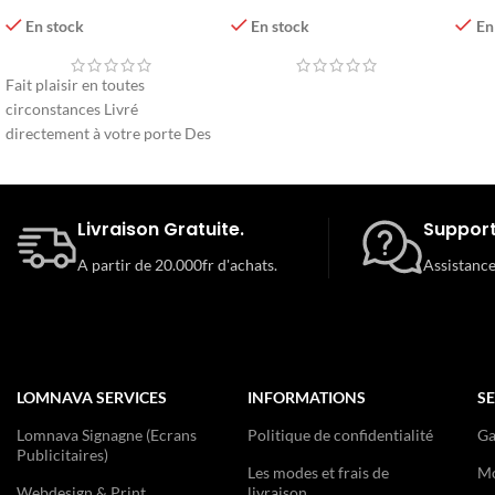
Amour
En stock
En
En stock
Fait plaisir en toutes
circonstances Livré
directement à votre porte Des
fleurs fraîches qui viennent
directement du producteur
Livraison Gratuite.
Support
A partir de 20.000fr d'achats.
Assistance
LOMNAVA SERVICES
INFORMATIONS
SE
Lomnava Signagne (Ecrans
Politique de confidentialité
Ga
Publicitaires)
Les modes et frais de
Mo
Webdesign & Print
livraison