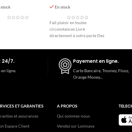
de Rose
 stock
En stock
Fait plaisir en toutes
circonstances Livré
directement à votre porte Des
fleurs fraîches qui viennent
directement du producteur
 24/7.
Payement en ligne.
 en ligne.
Carte Bancaire, Tmoney, Flooz,
Orange Money...
TELEC
RVICES ET GARANTIES
A PROPOS
ranties et assurances
Qui sommes-nous
n Espace Client
Vendez sur Lomnava