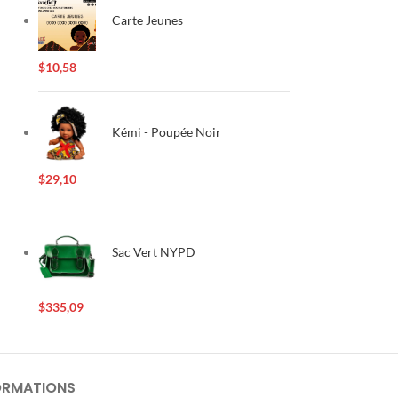
Carte Jeunes
$
10,58
Kémi - Poupée Noir
$
29,10
Sac Vert NYPD
$
335,09
ORMATIONS