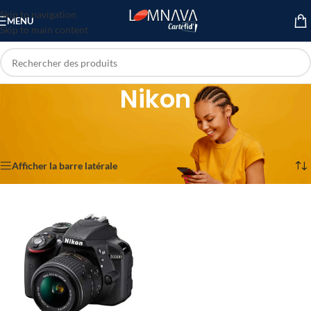
Skip to navigation
MENU
Skip to main content
Nikon
Accueil
/
TV & High Tech
/
Top marques
/
Autres Marques
/
Nikon
Voici le seul résultat
Afficher la barre latérale