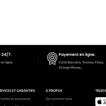
endre vos produits, d’expédier
s moyens de paiement
 24/7.
Payement en ligne.
 en ligne.
Carte Bancaire, Tmoney, Flooz,
Orange Money...
TELEC
RVICES ET GARANTIES
A PROPOS
ranties et assurances
Qui sommes-nous