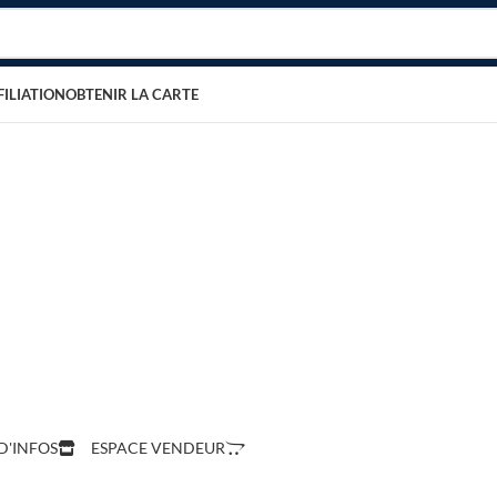
FILIATION
OBTENIR LA CARTE
r notre espace d’inscription
vendre vos prod
r Lomnava
D'INFOS
ESPACE VENDEUR