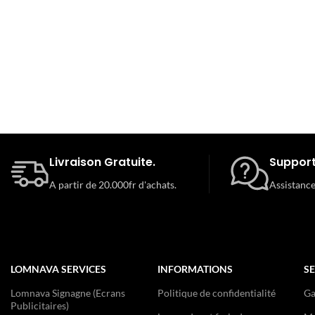
Lomnava est une solution tout-en-un qui vous permet de v
à travers le monde et d’être payé rapidement grâce à de
internationaux et locaux.
Livraison Gratuite.
Support
A partir de 20.000fr d'achats.
Assistance
LOMNAVA SERVICES
INFORMATIONS
SE
Lomnava Signagne (Ecrans
Politique de confidentialité
Ga
Publicitaires)