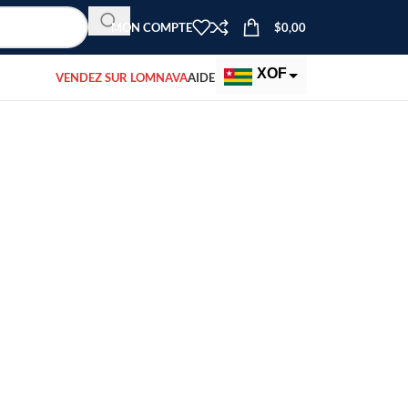
MON COMPTE
$
0,00
XOF
VENDEZ SUR LOMNAVA
AIDE
EUR
USD
uits