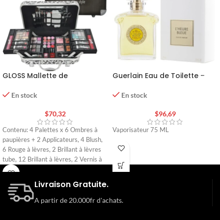
GLOSS Mallette de
Guerlain Eau de Toilette –
maquillage collection
L’Heure Bleue
Modern Style – 62 pcs
En stock
En stock
$
70,32
$
96,69
Contenu: 4 Palettes x 6 Ombres à
Vaporisateur 75 ML
paupières + 2 Applicateurs, 4 Blush,
6 Rouge à lèvres, 2 Brillant à lèvres
tube, 12 Brillant à lèvres, 2 Vernis à
ongles, 7 Articles de manucure, 3
Pinceaux à maquillage.…
Livraison Gratuite.
A partir de 20.000fr d'achats.