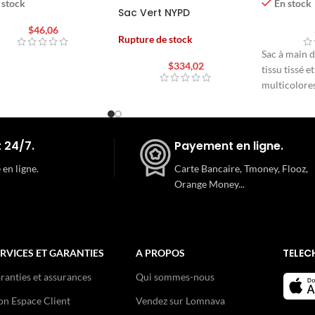
 stock
En stock
Sac Vert NYPD
$
46,06
Rupture de stock
Sac à main d
$
334,02
tissu tissé e
multicolore
 24/7.
Payement en ligne.
 en ligne.
Carte Bancaire, Tmoney, Flooz,
Orange Money...
TELEC
RVICES ET GARANTIES
A PROPOS
ranties et assurances
Qui sommes-nous
n Espace Client
Vendez sur Lomnava