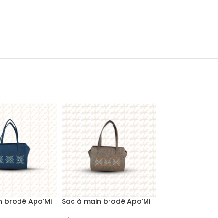
n brodé Apo’Mi
Sac à main brodé Apo’Mi
Sac à main bro
ir
couleur Kaki
Bleu