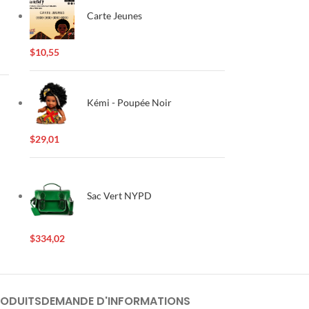
Carte Jeunes
$
10,55
Kémi - Poupée Noir
$
29,01
Sac Vert NYPD
$
334,02
RODUITS
DEMANDE D'INFORMATIONS