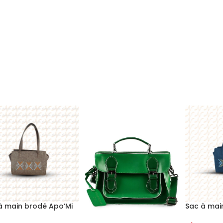
à main brodé Apo’Mi
Sac à mai
couleur no