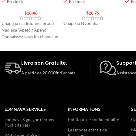
/ Apénô »
En stock
En
En stock
$
28,79
$
18,46
Chapeau Nyonufia
Chapeau traditionnel brodé
Nadiaka “Apétô / Apénô
Connaissez-vous les chapeaux
» Apétô Apénô » ? Nadia
Karimu, créatrice de mode
togolaise
Livraison Gratuite.
Support
A partir de 20.000fr d'achats.
Assistance
LOMNAVA SERVICES
INFORMATIONS
SE
Lomnava Signagne (Ecrans
Politique de confidentialité
Ga
Publicitaires)
Les modes et frais de
Mo
Webdesign & Print
livraison