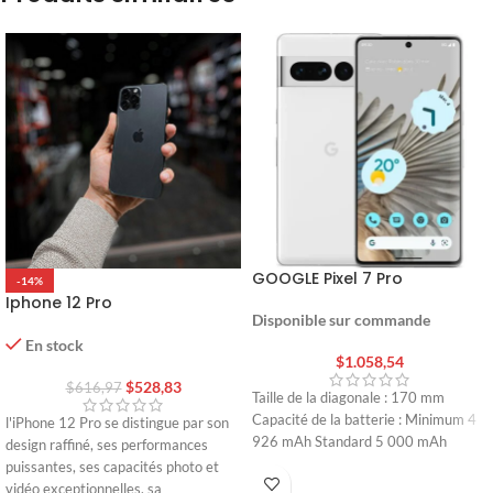
GOOGLE Pixel 7 Pro
-14%
Iphone 12 Pro
Disponible sur commande
En stock
$
1.058,54
$
528,83
$
616,97
Taille de la diagonale : 170 mm
Capacité de la batterie : Minimum 4
l'iPhone 12 Pro se distingue par son
926 mAh Standard 5 000 mAh
design raffiné, ses performances
puissantes, ses capacités photo et
vidéo exceptionnelles, sa