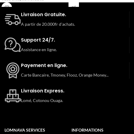
compatibilité 5G et sa robustesse. Il
s'adresse aux utilisateurs qui
Livraison Gratuite.
recherchent un smartphone
polyvalent, performant et capable de
A partir de 20.000fr d'achats.
satisfaire des exigences
professionnelles ou créatives, tout en
Support 24/7.
offrant une expérience fluide et
intuitive grâce à iOS
Assistance en ligne.
Payement en ligne.
Carte Bancaire, Tmoney, Flooz, Orange Money...
Livraison Express.
Lomé, Cotonou Ouaga.
LOMNAVA SERVICES
INFORMATIONS