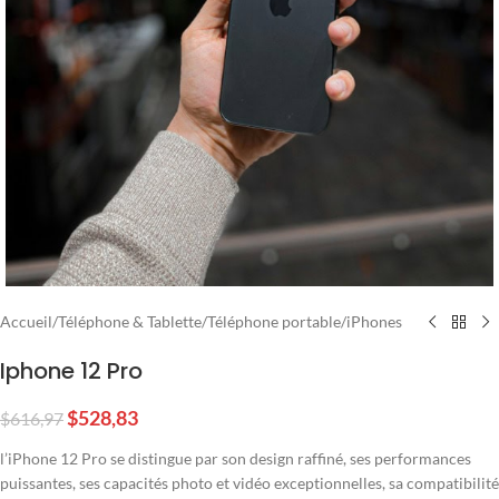
Accueil
/
Téléphone & Tablette
/
Téléphone portable
/
iPhones
Iphone 12 Pro
$
528,83
$
616,97
l’iPhone 12 Pro se distingue par son design raffiné, ses performances
puissantes, ses capacités photo et vidéo exceptionnelles, sa compatibilité