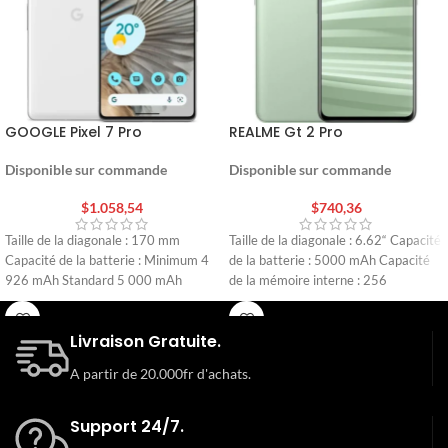
GOOGLE Pixel 7 Pro
REALME Gt 2 Pro
Disponible sur commande
Disponible sur commande
$
1.058,54
$
740,36
Taille de la diagonale : 170 mm
Taille de la diagonale : 6.62“ Capacité
Capacité de la batterie : Minimum 4
de la batterie : 5000 mAh Capacité
926 mAh Standard 5 000 mAh
de la mémoire interne : 256
Livraison Gratuite.
A partir de 20.000fr d'achats.
Support 24/7.