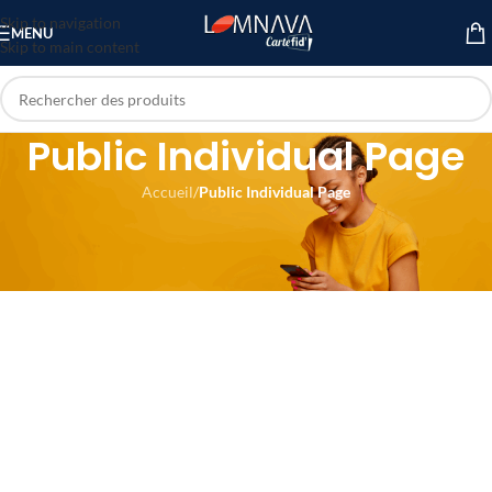
Skip to navigation
MENU
Skip to main content
Public Individual Page
Accueil
/
Public Individual Page