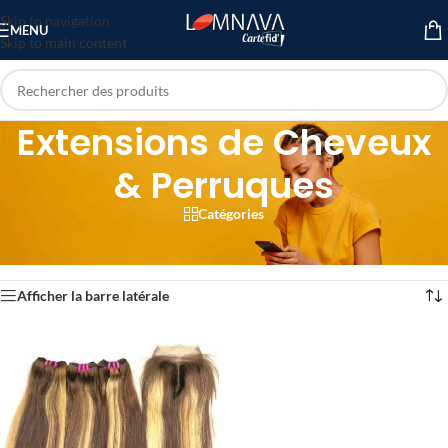
Skip to navigation
MENU
Skip to main content
Extensions de Cheveux
& Perruques
Catégories
Accueil
/
Beauté & Santé
/
Extensions de Cheveux & Perruques
Voici le seul résultat
Afficher la barre latérale