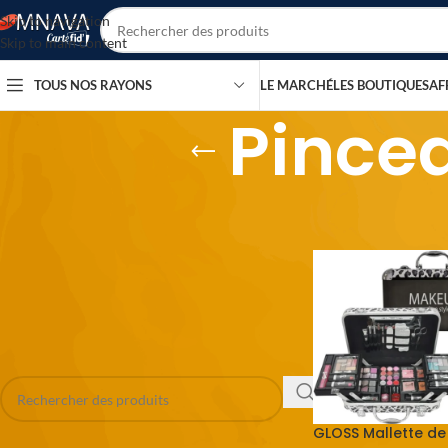
Skip to navigation
Skip to main content
TOUS NOS RAYONS
LE MARCHÉ
LES BOUTIQUES
AF
Pince
CHANGER DE MONNAIE
Accueil
/
Beauté & San
USD, $
RECHERCHER
GLOSS Mallette de