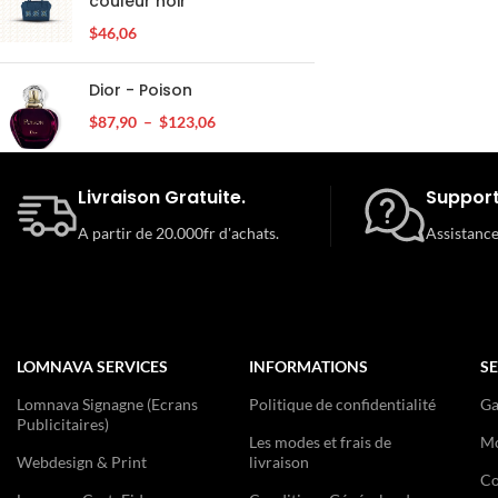
couleur noir
$
46,06
Dior - Poison
$
87,90
–
$
123,06
Livraison Gratuite.
Support
A partir de 20.000fr d'achats.
Assistance
LOMNAVA SERVICES
INFORMATIONS
SE
Lomnava Signagne (Ecrans
Politique de confidentialité
Ga
Publicitaires)
Les modes et frais de
Mo
Webdesign & Print
livraison
Co