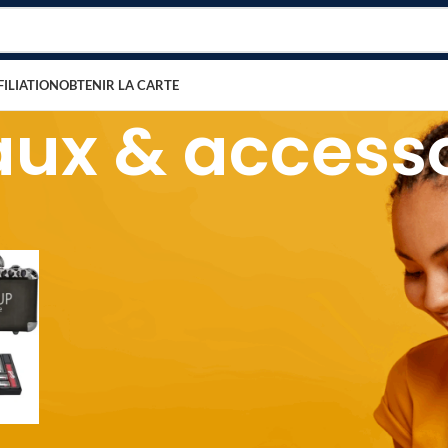
FILIATION
OBTENIR LA CARTE
aux & accesso
té
/
Maquillage
/
Pinceaux & accessoires