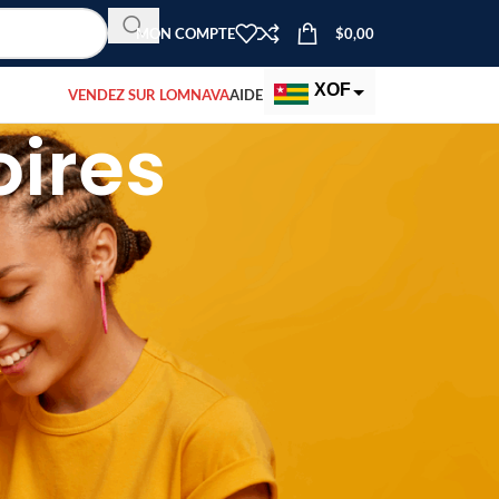
MON COMPTE
$
0,00
XOF
VENDEZ SUR LOMNAVA
AIDE
ires
EUR
USD