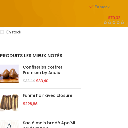
maquillage collec
Modern Style – 62
En stock
ETAT
$
70,32
En soldes
En stock
PRODUITS LES MIEUX NOTÉS
Confiseries coffret
Premium by Anaïs
$
33,40
$
35,16
Funmi hair avec closure
$
298,86
Sac à main brodé Apo’Mi