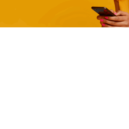
tion
 pcs