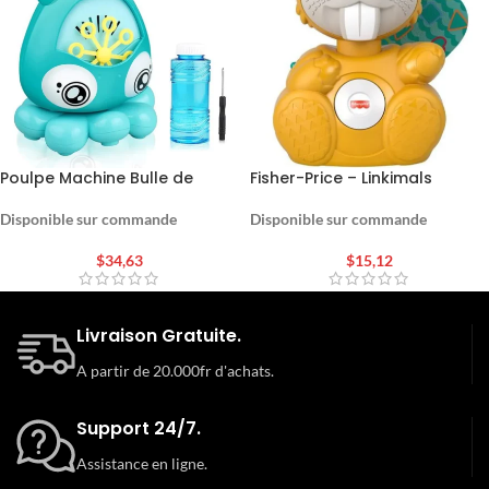
Poulpe Machine Bulle de
Fisher-Price – Linkimals
Savon Automatique
Hector le Castor – Jouet
d’éveil
Disponible sur commande
Disponible sur commande
$
34,63
$
15,12
Livraison Gratuite.
A partir de 20.000fr d'achats.
Support 24/7.
Assistance en ligne.