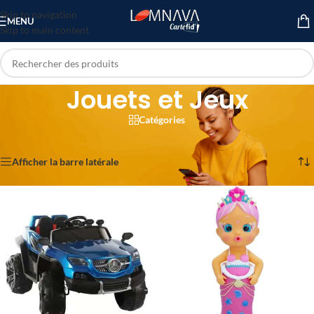
Skip to navigation
MENU
Skip to main content
Jouets et Jeux
Catégories
Accueil
/
Bébé & Jouets
/
Jouets et Jeux
8 résultats affichés
Afficher la barre latérale