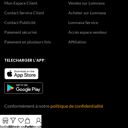
Mon Espace Client
Vendez sur Lomnava
Contact Service Client
Acheter sur Lomnava
Contact Publicité
Lomnava Service
Paiement sécurisé
Accès espace vendeur
Paiement en plusieurs fois
Affiliation
TELECHARGER L'APP:
Conformément à notre
politique de confidentialité
Boutique
Filtres
Liste de souhaits
Panier
Mon compte
Vendeur