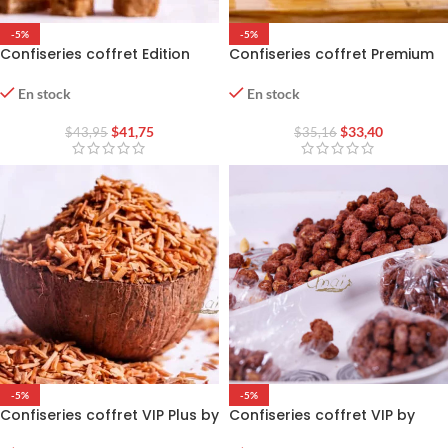
-5%
-5%
Confiseries coffret Edition
Confiseries coffret Premium
Limitée by Anaïs
by Anaïs
En stock
En stock
$
41,75
$
33,40
$
43,95
$
35,16
-5%
-5%
Confiseries coffret VIP Plus by
Confiseries coffret VIP by
Anaïs
Anaïs