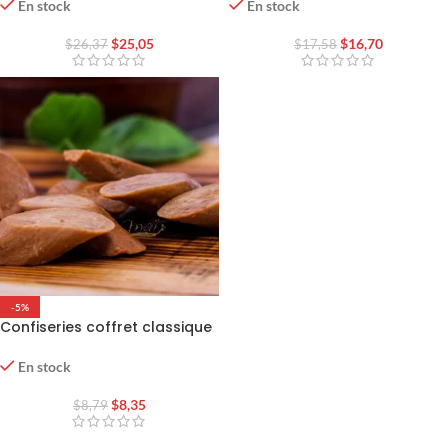
En stock
En stock
$
25,05
$
16,70
$
26,37
$
17,58
-5%
Confiseries coffret classique
by Anaïs
En stock
$
8,35
$
8,79