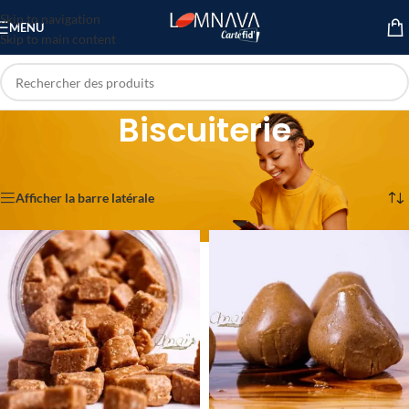
Skip to navigation
MENU
Skip to main content
Biscuiterie
Accueil
/
Epicerie
/
Épicerie Sucrée
/
Biscuiterie
5 résultats affichés
Afficher la barre latérale