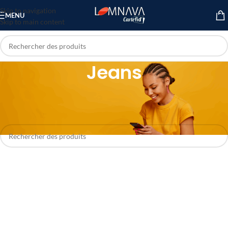
Skip to navigation
MENU
Skip to main content
Jeans
Accueil
/
Mode & Accessoires
/
Vêtements Homme
/
Jeans
Aucun produit ne correspond à votre sélection.