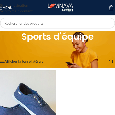
Skip to navigation
MENU
Skip to main content
Sports d'équipe
Accueil
/
Sports et Loisirs
/
Sport & Fitness
/
Sports d'équipe
Voici le seul résultat
Afficher la barre latérale