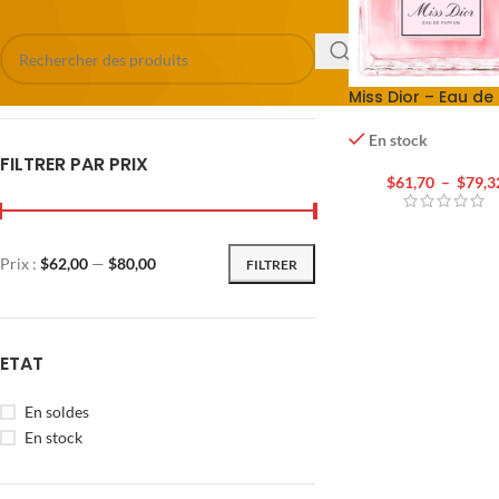
Miss Dior – Eau de
parfum
En stock
FILTRER PAR PRIX
$
61,70
–
$
79,3
Prix :
$62,00
—
$80,00
FILTRER
ETAT
En soldes
En stock