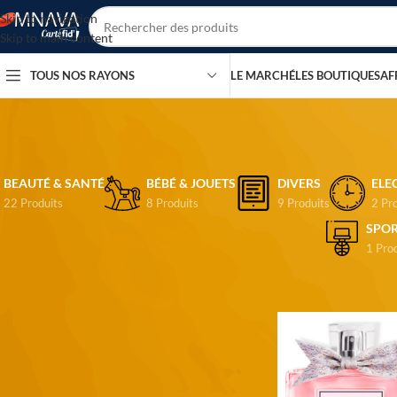
Skip to navigation
Skip to main content
TOUS NOS RAYONS
LE MARCHÉ
LES BOUTIQUES
AF
BEAUTÉ & SANTÉ
BÉBÉ & JOUETS
DIVERS
ELE
22 Produits
8 Produits
9 Produits
2 Pr
SPOR
1 Pro
CHANGER DE MONNAIE
Accueil
/
Produits iden
USD, $
RECHERCHER