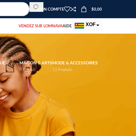
MON COMPTE
$
0,00
XOF
VENDEZ SUR LOMNAVA
AIDE
EUR
USD
UE
MAISON & ARTS
MODE & ACCESSOIRES
0 Produit
13 Produits