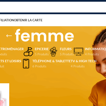
FILIATION
OBTENIR LA CARTE
femme
CTROMÉNAGER
EPICERIE
FLEURS
INFORMATIQ
oduits
5 Produits
5 Produits
4 Produits
TS ET LOISIRS
TÉLÉPHONE & TABLETTE
TV & HIGH TECH
duit
6 Produits
4 Produits
tifiés “femme”