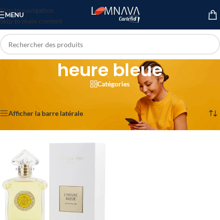
Skip to navigation
MENU
Skip to main content
heure bleue
Catégories
Accueil
/
Produits identifiés “heure bleue”
Voici le seul résultat
Afficher la barre latérale