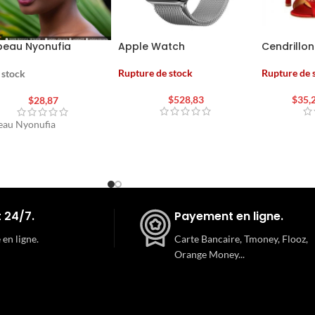
eau Nyonufia
Apple Watch
Cendrillon
Rupture de stock
Rupture de 
 stock
$
528,83
$
35,
$
28,87
eau Nyonufia
 24/7.
Payement en ligne.
 en ligne.
Carte Bancaire, Tmoney, Flooz,
Orange Money...