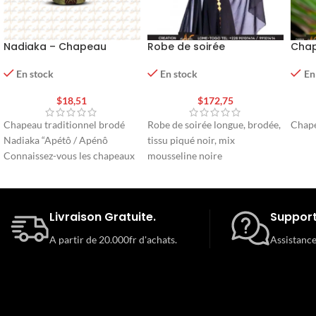
Nadiaka – Chapeau
Robe de soirée
Chap
traditionnel brodé “Apétô
/ Apénô »
En stock
En
En stock
$
172,75
$
18,51
Robe de soirée longue, brodée,
Chap
Chapeau traditionnel brodé
tissu piqué noir, mix
Nadiaka “Apétô / Apénô
mousseline noire
Connaissez-vous les chapeaux
» Apétô Apénô » ? Nadia
Karimu, créatrice de mode
togolaise
Livraison Gratuite.
Support
A partir de 20.000fr d'achats.
Assistance