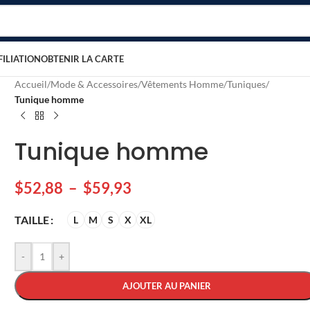
FILIATION
OBTENIR LA CARTE
Accueil
/
Mode & Accessoires
/
Vêtements Homme
/
Tuniques
/
Tunique homme
Tunique homme
$
52,88
–
$
59,93
TAILLE
L
M
S
X
XL
-
+
AJOUTER AU PANIER