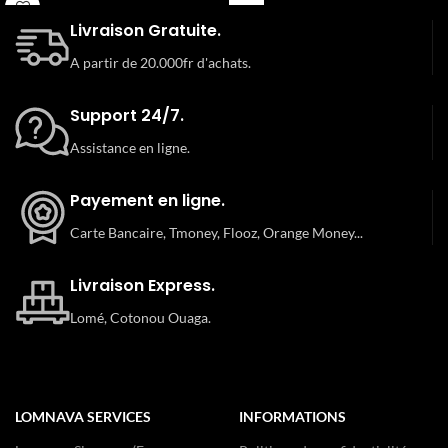
l’intelligence émotionnelle. Il
Livraison Gratuite.
enseigne à séduire non pas par
manipulation ou artifice, mais en
A partir de 20.000fr d'achats.
affinant les compétences
relationnelles, en développant une
Support 24/7.
véritable compréhension des
dynamiques humaines et en cultivant
Assistance en ligne.
des liens sincères et profonds. Ce
livre s’adresse à ceux qui veulent non
Payement en ligne.
seulement exceller dans la séduction,
mais également comprendre les
Carte Bancaire, Tmoney, Flooz, Orange Money...
subtilités des relations humaines
pour les transformer de manière
positive et durable.
Livraison Express.
Lomé, Cotonou Ouaga.
LOMNAVA SERVICES
INFORMATIONS